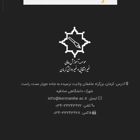
آدرس: کرمان، بزرگراه عاشقان ولایت نرسیده به جاده جوپار سمت راست
شهرک دانشگاهی صادقیه
ایمیل: info@kermanihe.ac.ir
تلفن: 33243622-034
فاکس: 33243628-034