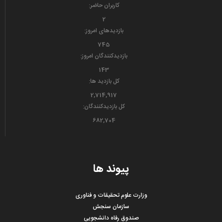
کاربران حاضر:
2
بازدیدهای امروز:
745
بازدیدکنندگان امروز:
143
کل بازدید ها:
2,714,917
کل بازدیدکنند‌گان:
682,704
پیوند ها
وزارت علوم تحقیقات و فناوری
سازمان سنجش
صندوق رفاه دانشجویی