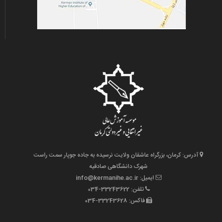
آدرس: کرمان، بزرگراه عاشقان ولایت نرسیده به جاده جوپار سمت راست
شهرک دانشگاهی صادقیه
ایمیل: info@kermanihe.ac.ir
تلفن: 33243622-034
فاکس: 33243628-034