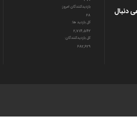
بازدیدکنندگان امروز:
عی دنبال
68
کل بازدید ها:
2,714,542
کل بازدیدکنند‌گان:
682,629