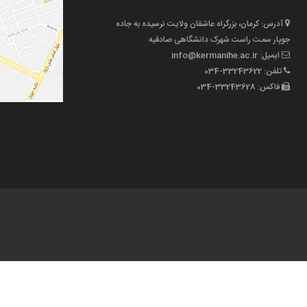
آدرس: کرمان، بزرگراه عاشقان ولایت نرسیده به جاده
جوپار سمت راست شهرک دانشگاهی صادقیه
ایمیل: info@kermanihe.ac.ir
تلفن: 33243622-034
فاکس: 33243628-034