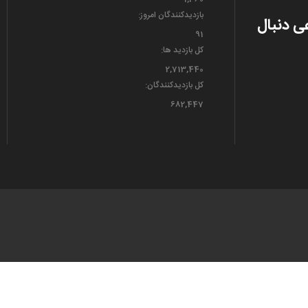
بازدیدکنندگان امروز:
عی دنبال
91
کل بازدید ها:
2,713,440
کل بازدیدکنند‌گان:
682,447