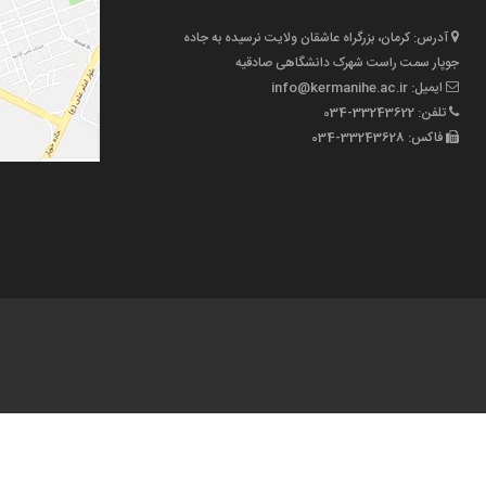
آدرس: کرمان، بزرگراه عاشقان ولایت نرسیده به جاده
جوپار سمت راست شهرک دانشگاهی صادقیه
ایمیل: info@kermanihe.ac.ir
تلفن: 33243622-034
فاکس: 33243628-034