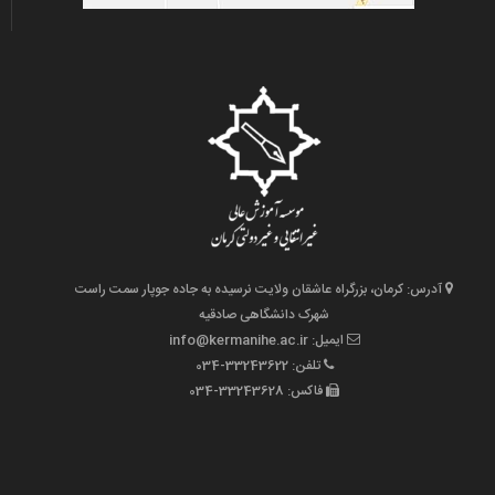
آدرس: کرمان، بزرگراه عاشقان ولایت نرسیده به جاده جوپار سمت راست
شهرک دانشگاهی صادقیه
ایمیل: info@kermanihe.ac.ir
تلفن: 33243622-034
فاکس: 33243628-034