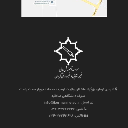
آدرس: کرمان، بزرگراه عاشقان ولایت نرسیده به جاده جوپار سمت راست
شهرک دانشگاهی صادقیه
ایمیل: info@kermanihe.ac.ir
تلفن: 33243622-034
فاکس: 33243628-034