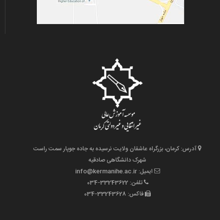
آدرس: کرمان، بزرگراه عاشقان ولایت نرسیده به جاده جوپار سمت راست
شهرک دانشگاهی صادقیه
ایمیل: info@kermanihe.ac.ir
تلفن: 33243622-034
فاکس: 33243628-034